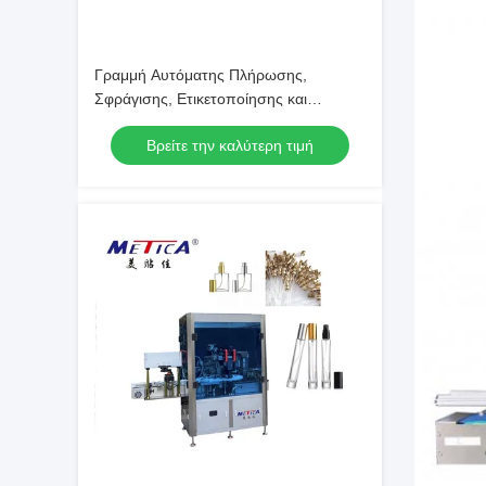
Γραμμή Αυτόματης Πλήρωσης,
Σφράγισης, Ετικετοποίησης και
Συσκευασίας Αρωμάτων Εισαγωγικού
Βρείτε την καλύτερη τιμή
Επιπέδου 1200-1800BPH 2-Κεφαλών
Αντλίας Γρανάζων Μονής Σφράγισης