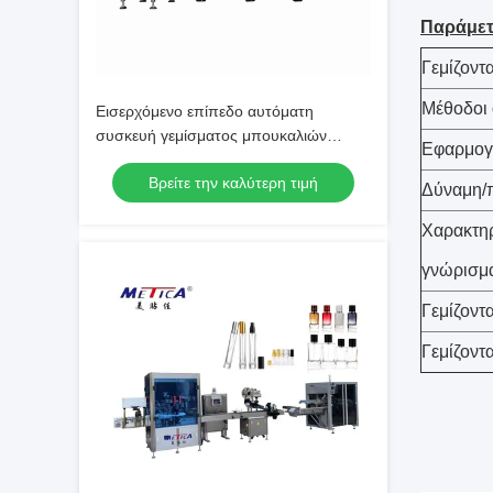
Παράμετ
Γεμίζοντ
Μέθοδοι 
Εισερχόμενο επίπεδο αυτόματη
συσκευή γεμίσματος μπουκαλιών
Εφαρμογ
αιθέριας ύλης 1200-1800BPH 2-
Βρείτε την καλύτερη τιμή
κεφαλής αντλία μετρητών Single Crimp
Δύναμη/
Χαρακτηρ
γνώρισμ
Γεμίζοντ
Γεμίζοντ