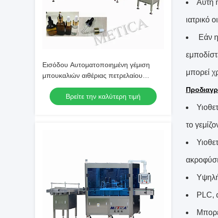
Αυτή 
ιατρικό ο
Εάν η
εμποδίστ
Εισόδου Αυτοματοποιημένη γέμιση
μπορεί χ
μπουκαλιών αιθέριας πετρελαίου
Ετικέτες 1200-1800BPH
Προδιαγρ
Βρείτε την καλύτερη τιμή
Υιοθε
το γεμίζ
Υιοθε
ακροφύσι
Υψηλή
PLC, 
Μπορέ