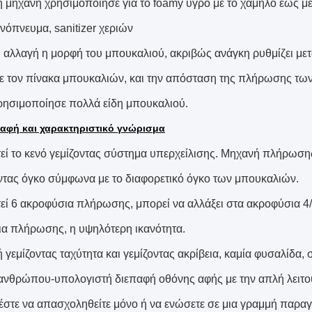
η μηχανή χρησιμοποίησε για το foamy υγρό με το χαμηλό έως μέ
ινόπνευμα, sanitizer χεριών
 αλλαγή η μορφή του μπουκαλιού, ακριβώς ανάγκη ρυθμίζει μετα
ε τον πίνακα μπουκαλιών, και την απόσταση της πλήρωσης των
ρησιμοποίησε πολλά είδη μπουκαλιού.
αφή και χαρακτηριστικό γνώρισμα
τεί το κενό γεμίζοντας σύστημα υπερχείλισης. Μηχανή πλήρωσης
οντας όγκο σύμφωνα με το διαφορετικό όγκο των μπουκαλιών.
τεί 6 ακροφύσια πλήρωσης, μπορεί να αλλάξει στα ακροφύσια 4
α πλήρωσης, η υψηλότερη ικανότητα.
 γεμίζοντας ταχύτητα και γεμίζοντας ακρίβεια, καμία φυσαλίδα,
ανθρώπου-υπολογιστή διεπαφή οθόνης αφής με την απλή λειτο
στε να απασχοληθείτε μόνο ή να ενώσετε σε μια γραμμή παρα