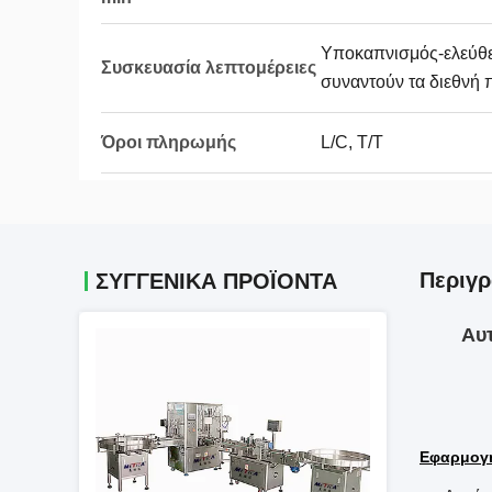
Υποκαπνισμός-ελεύθε
Συσκευασία λεπτομέρειες
συναντούν τα διεθνή
Όροι πληρωμής
L/C, T/T
Περιγρ
ΣΥΓΓΕΝΙΚΆ ΠΡΟΪΌΝΤΑ
Αυ
Εφαρμογ