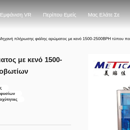
Εμφάνιση VR
Περίπου Εμείς
Μας Ελάτε Σε
Επαφή Με
Μηχανή πλήρωσης φιάλης αρώματος με κενό 1500-2500BPH τύπου π
τος με κενό 1500-
οβωτίων
ς
οφυσίων
αχύτητας