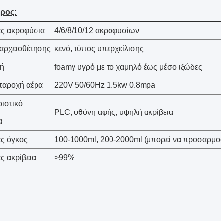
ρος:
ας ακροφύσια
4/6/8/10/12 ακροφυσίων
αρχειοθέτησης
κενό, τύπος υπερχείλισης
ή
foamy υγρό με το χαμηλό έως μέσο ιξώδες
παροχή αέρα
220V 50/60Hz 1.5kw 0.8mpa
ιστικό
PLC, οθόνη αφής, υψηλή ακρίβεια
α
ας όγκος
100-1000ml, 200-2000ml (μπορεί να προσαρμοσ
ας ακρίβεια
>99%